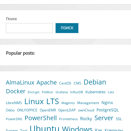
с
PostgreSQL
на
Поиск
AlmaLinux
9
ПОИСК
Popular posts:
Debian
AlmaLinux
Apache
CentOS
CMS
Docker
Kubernetes
Encrypt
FileRun
Grafana
InfluxDB
Lets
LTS
Linux
Nginx
LibreNMS
Management
Magento
PostgreSQL
Odoo
ONLYOFFICE
OpenEMR
OpenLDAP
ownCloud
Server
PowerShell
Rocky
SSL
PowerDNS
Prometheus
Ubuntu
Windows
Как
Команды
System
Tool