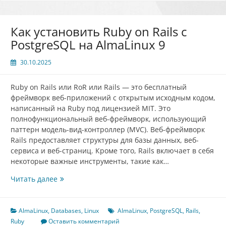
Как установить Ruby on Rails с
PostgreSQL на AlmaLinux 9
30.10.2025
Ruby on Rails или RoR или Rails — это бесплатный
фреймворк веб-приложений с открытым исходным кодом,
написанный на Ruby под лицензией MIT. Это
полнофункциональный веб-фреймворк, использующий
паттерн модель-вид-контроллер (MVC). Веб-фреймворк
Rails предоставляет структуры для базы данных, веб-
сервиса и веб-страниц. Кроме того, Rails включает в себя
некоторые важные инструменты, такие как…
Как
Читать далее
установить
Ruby
on
AlmaLinux
,
Databases
,
Linux
AlmaLinux
,
PostgreSQL
,
Rails
,
Rails
Ruby
Оставить комментарий