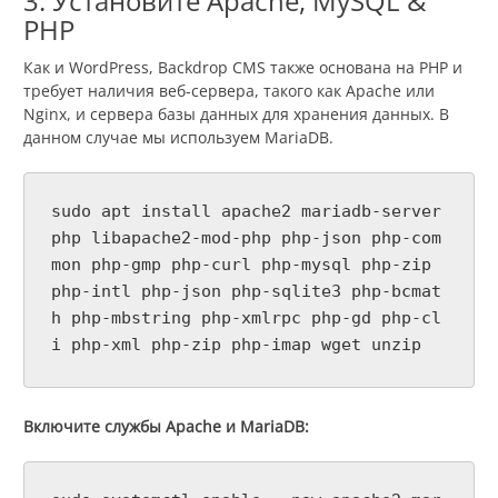
3. Установите Apache, MySQL &
PHP
Как и WordPress, Backdrop CMS также основана на PHP и
требует наличия веб-сервера, такого как Apache или
Nginx, и сервера базы данных для хранения данных. В
данном случае мы используем MariaDB.
sudo apt install apache2 mariadb-server
php libapache2-mod-php php-json php-com
mon php-gmp php-curl php-mysql php-zip
php-intl php-json php-sqlite3 php-bcmat
h php-mbstring php-xmlrpc php-gd php-cl
i php-xml php-zip php-imap wget unzip
Включите службы Apache и MariaDB: