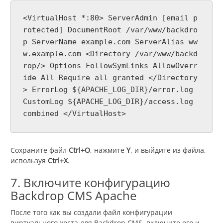
<VirtualHost *:80> ServerAdmin [email p
rotected] DocumentRoot /var/www/backdro
p ServerName example.com ServerAlias ww
w.example.com <Directory /var/www/backd
rop/> Options FollowSymLinks AllowOverr
ide All Require all granted </Directory
> ErrorLog ${APACHE_LOG_DIR}/error.log
CustomLog ${APACHE_LOG_DIR}/access.log
combined </VirtualHost>
Сохраните файл
Ctrl+O
, нажмите
Y
, и выйдите из файла,
используя
Ctrl+X
.
7. Включите конфигурацию
Backdrop CMS Apache
После того как вы создали файл конфигурации
виртуального хоста для Backdrop CMS, включите его и