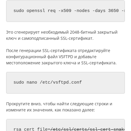
sudo openssl req -x509 -nodes -days 3650 -ne
Это сгенерирует необходимый 2048-битный закрытый
ключ и самоподписанный SSL-сертификат.
После генерации SSL-сертификата отредактируйте
конфигурационный файл VSFTPD и добавьте
местоположение закрытого ключа и SSL-сертификата.
sudo nano /etc/vsftpd.conf
Прокрутите вниз, чтобы найти следующие строки и
измените их значения, как показано далее:
rsa_cert_file=
/etc/ssl/certs/ssl-cert-snakeo