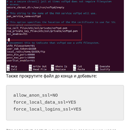
Также прокрутите файл до конца и добавьте:
allow_anon_ssl=NO

force_local_data_ssl=YES

force_local_logins_ssl=YES