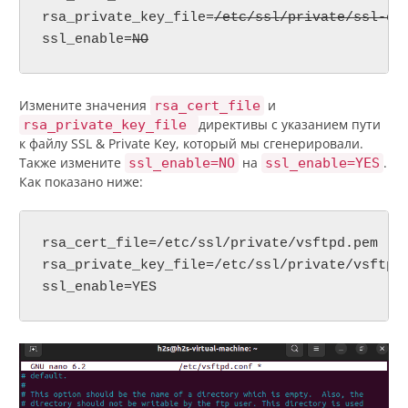
rsa_private_key_file=
/etc/ssl/private/ssl-ce
ssl_enable=
NO
Измените значения
и
rsa_cert_file
директивы с указанием пути
rsa_private_key_file
к файлу SSL & Private Key, который мы сгенерировали.
Также измените
на
.
ssl_enable=NO
ssl_enable=YES
Как показано ниже:
rsa_cert_file=/etc/ssl/private/vsftpd.pem

rsa_private_key_file=/etc/ssl/private/vsftpd.
ssl_enable=YES