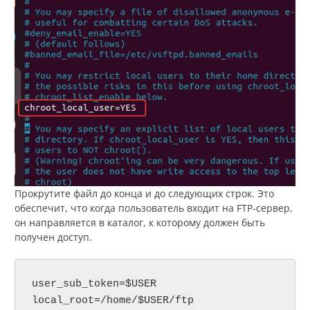
Прокрутите файл до конца и до следующих строк. Это
обеспечит, что когда пользователь входит на FTP-сервер,
он направляется в каталог, к которому должен быть
получен доступ.
user_sub_token=$USER

local_root=/home/$USER/ftp