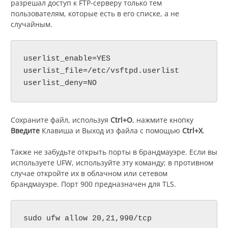
разрешал доступ к FTP-серверу только тем
пользователям, которые есть в его списке, а не
случайным.
userlist_enable=YES

userlist_file=/etc/vsftpd.userlist

userlist_deny=NO
Сохраните файл, используя
Ctrl+O
, нажмите кнопку
Введите
Клавиша и Выход из файла с помощью
Ctrl+X
.
Также не забудьте открыть порты в брандмауэре. Если вы
используете UFW, используйте эту команду; в противном
случае откройте их в облачном или сетевом
брандмауэре. Порт 900 предназначен для TLS.
sudo ufw allow 20,21,990/tcp