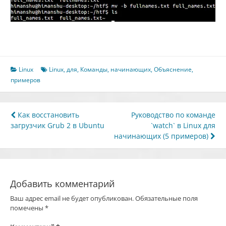
Linux
Linux
,
для
,
Команды
,
начинающих
,
Объяснение
,
примеров
Навигация
Как восстановить
Руководство по команде
загрузчик Grub 2 в Ubuntu
`watch` в Linux для
по
начинающих (5 примеров)
записям
Добавить комментарий
Ваш адрес email не будет опубликован.
Обязательные поля
помечены
*