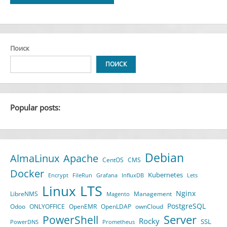
Alternative:
Поиск
ПОИСК
Popular posts:
Debian
AlmaLinux
Apache
CentOS
CMS
Docker
Kubernetes
Encrypt
FileRun
Grafana
InfluxDB
Lets
LTS
Linux
Nginx
LibreNMS
Management
Magento
PostgreSQL
Odoo
ONLYOFFICE
OpenEMR
OpenLDAP
ownCloud
Server
PowerShell
Rocky
SSL
PowerDNS
Prometheus