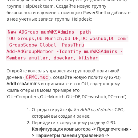
группе HelpDesk team. Создайте новую группу
безопасности в домене с помощью PowerShell и добавьте
в нее учетные записи группы Helpdesk:
New-ADGroup munWKSAdmins -path
'OU=Groups,OU=Munich,OU=DE,DC=woshub,DC=com'
-GroupScope Global –PassThru
Add-AdGroupMember -Identity munWKSAdmins -
Members amuller, dbecker, kfisher
Откройте консоль управления групповой политикой
домена (
), создайте новую политику (GPO)
GPMC.msc
AddLocaAdmins
и привяжите его к OU, содержащему
компьютеры (в моем примере это
‘OU=Computers,OU=Munich,OU=DE,DC=woshub,DC=com’).
Отредактируйте файл
AddLocaAdmins
GPO,
который вы создали ранее;
Перейдите к следующему разделу GPO:
Конфигурация компьютера -> Предпочтения -
> Параметры панели управления ->