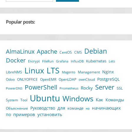
Popular posts:
Debian
AlmaLinux
Apache
CentOS
CMS
Docker
Kubernetes
Encrypt
FileRun
Grafana
InfluxDB
Lets
LTS
Linux
Nginx
LibreNMS
Management
Magento
PostgreSQL
Odoo
ONLYOFFICE
OpenEMR
OpenLDAP
ownCloud
Server
PowerShell
Rocky
SSL
PowerDNS
Prometheus
Ubuntu
Windows
Как
Команды
System
Tool
для
начинающих
Руководство
команде
Объяснение
на
примеров
установить
по