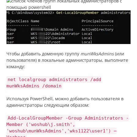
Чтобы добавить доменную группу
munWksAdmins
(или
пользователя) в локальные администраторы, выполните
команду:
net localgroup administrators /add
munWksAdmins /domain
Используя PowerShell, можно добавить пользователя в
администраторы следующим образом:
Add-LocalGroupMember -Group Administrators -
Member ('woshub\j.smith',
'woshub\munWksAdmins','wks1122\user1') –