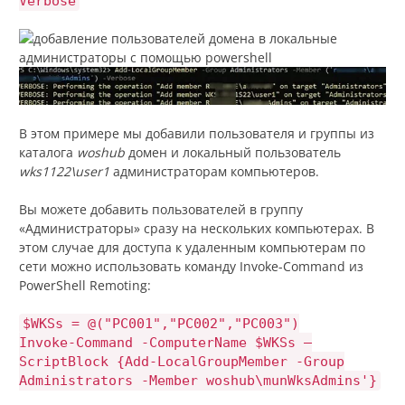
Verbose
В этом примере мы добавили пользователя и группы из
каталога
woshub
домен и локальный пользователь
wks1122\user1
администраторам компьютеров.
Вы можете добавить пользователей в группу
«Администраторы» сразу на нескольких компьютерах. В
этом случае для доступа к удаленным компьютерам по
сети можно использовать команду Invoke-Command из
PowerShell Remoting:
$WKSs = @("PC001","PC002","PC003")
Invoke-Command -ComputerName $WKSs –
ScriptBlock {Add-LocalGroupMember -Group
Administrators -Member woshub\munWksAdmins'}