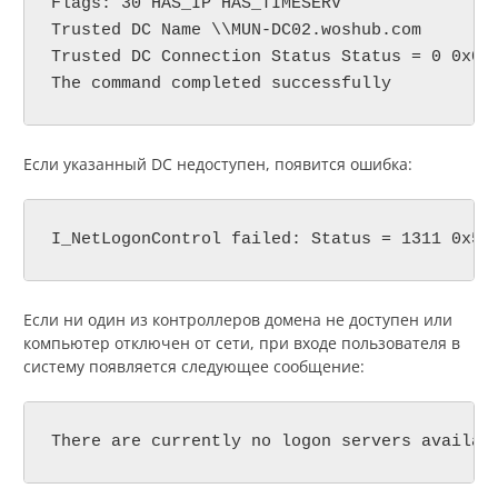
Flags: 30 HAS_IP HAS_TIMESERV

Trusted DC Name \\MUN-DC02.woshub.com

Trusted DC Connection Status Status = 0 0x0 N
The command completed successfully
Если указанный DC недоступен, появится ошибка:
I_NetLogonControl failed: Status = 1311 0x51
Если ни один из контроллеров домена не доступен или
компьютер отключен от сети, при входе пользователя в
систему появляется следующее сообщение:
There are currently no logon servers availab