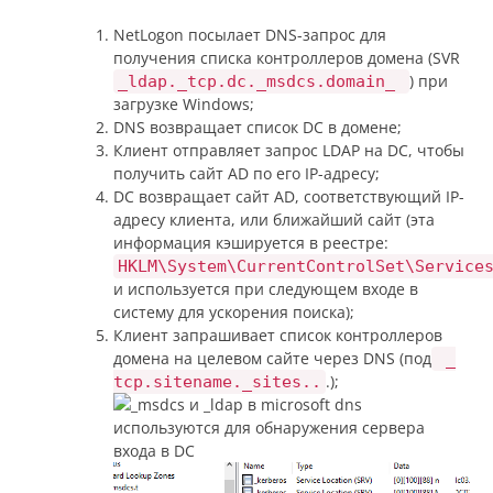
NetLogon посылает DNS-запрос для
получения списка контроллеров домена (SVR
) при
_ldap._tcp.dc._msdcs.domain_
загрузке Windows;
DNS возвращает список DC в домене;
Клиент отправляет запрос LDAP на DC, чтобы
получить сайт AD по его IP-адресу;
DC возвращает сайт AD, соответствующий IP-
адресу клиента, или ближайший сайт (эта
информация кэшируется в реестре:
HKLM\System\CurrentControlSet\Service
и используется при следующем входе в
систему для ускорения поиска);
Клиент запрашивает список контроллеров
домена на целевом сайте через DNS (под
_
.);
tcp.sitename._sites..